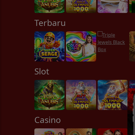
Terbaru
Slot
Casino