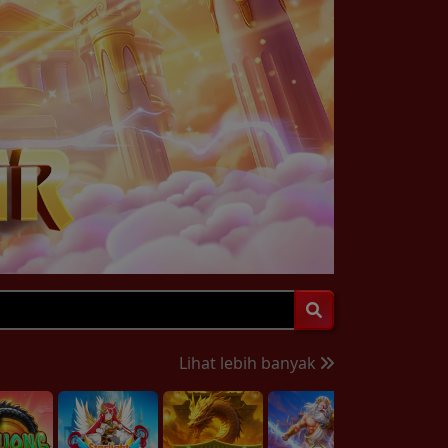
Lihat lebih banyak