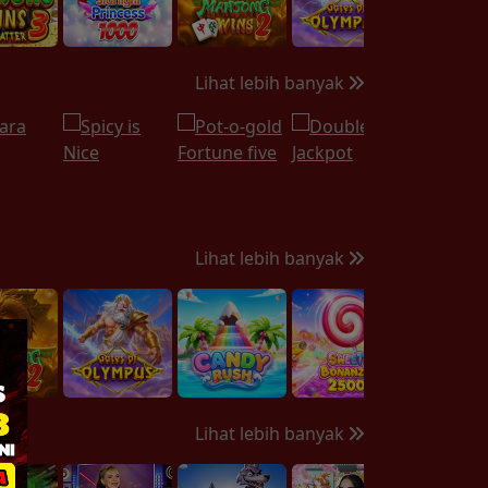
Lihat lebih banyak
Lihat lebih banyak
Lihat lebih banyak