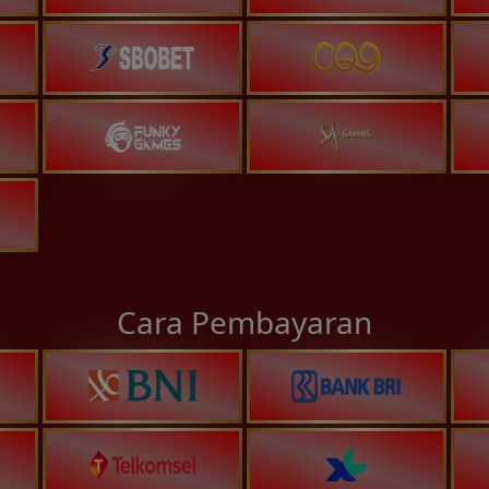
Cara Pembayaran