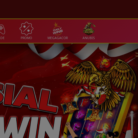
ADE
PROMO
MEGAGACOR
ANUBIS