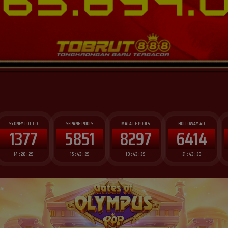
SEPANG POOLS
MALATE POOLS
HOLLOWAY 4D
BARCELONA 4D
5851
8297
6414
2190
15 : 43 : 26
19 : 43 : 26
21 : 43 : 26
01 : 43 : 26