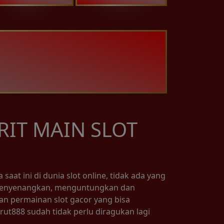
IT MAIN SLOT
aat ini di dunia slot online, tidak ada yang
menyenangkan, menguntungkan dan
an permainan slot gacor yang bisa
t888 sudah tidak perlu diragukan lagi