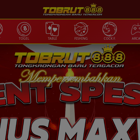
T
TOGEL
TABLE
FISHING
COCK F.
ARC