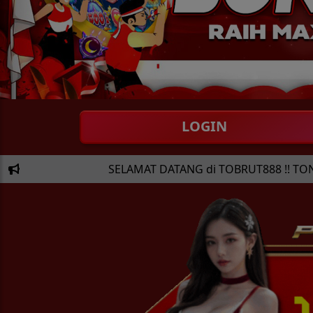
LOGIN
MAT DATANG di TOBRUT888 !! TONGKRONGAN BARU TERGACOR |