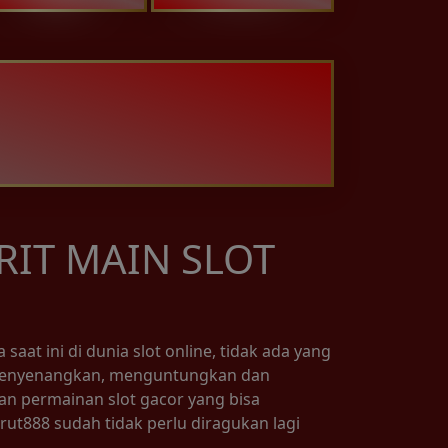
IT MAIN SLOT
aat ini di dunia slot online, tidak ada yang
menyenangkan, menguntungkan dan
an permainan slot gacor yang bisa
t888 sudah tidak perlu diragukan lagi