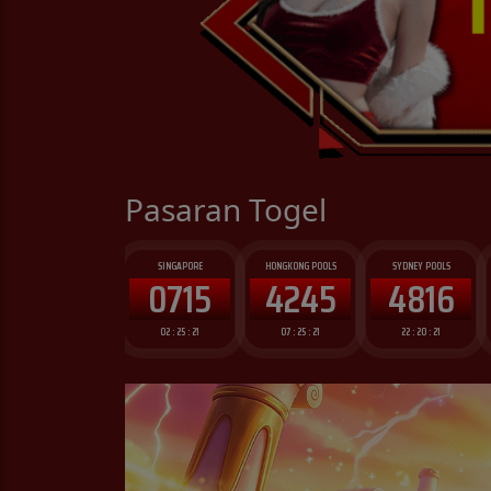
Pasaran Togel
SINGAPORE
HONGKONG POOLS
SYDNEY POOLS
SYDNEY LOTTO
0715
4245
4816
7097
02 : 25 : 18
07 : 25 : 18
22 : 20 : 18
22 : 25 : 18