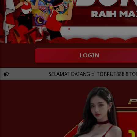
LOGIN
AT DATANG di TOBRUT888 !! TONGKRONGAN BARU TERGACOR | 