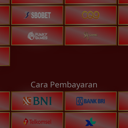
Cara Pembayaran