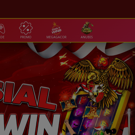
ADE
PROMO
MEGAGACOR
ANUBIS