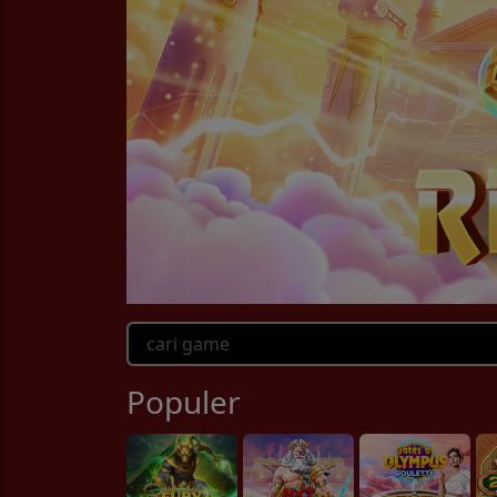
Populer