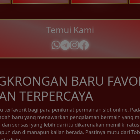
Temui Kami
GKRONGAN BARU FAVOR
AN TERPERCAYA
terfavorit bagi para penikmat permainan slot online. Pada s
wadah baru yang menawarkan pengalaman bermain yang 
an sensasi yang lebih dari itu dikarenakan memiliki ratus
n dan dimanapun kalian berada. Pastinya mutu dari Tobru
a disini.