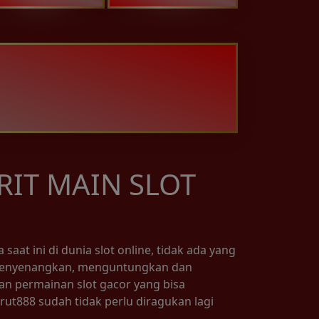
IT MAIN SLOT
aat ini di dunia slot online, tidak ada yang
menyenangkan, menguntungkan dan
an permainan slot gacor yang bisa
t888 sudah tidak perlu diragukan lagi