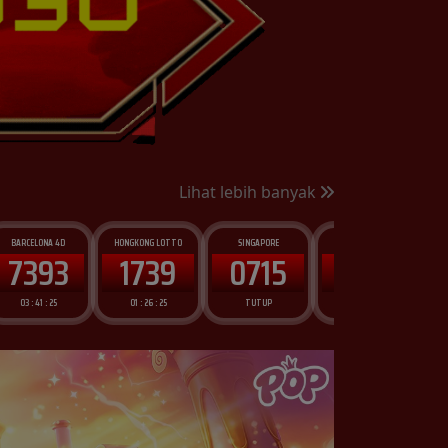
Lihat lebih banyak
HONGKONG LOTTO
SINGAPORE
HONGKONG POOLS
SYDNEY POOLS
1739
0715
4245
4816
01 : 26 : 22
TUTUP
01 : 26 : 22
16 : 21 : 22