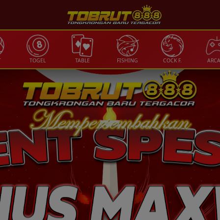
T
TOGEL
TABLE
FISHING
COCK F.
ARC