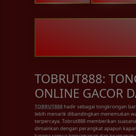
TOBRUT888: TON
ONLINE GACOR D
TOBRUT888
hadir sebagai tongkrongan baru 
lebih menarik dibandingkan menemukan 
terpercaya. Tobrut888 memberikan suasana d
dimainkan dengan perangkat apapun kapanpu
karena semua kenyamanan dan keamanan ad