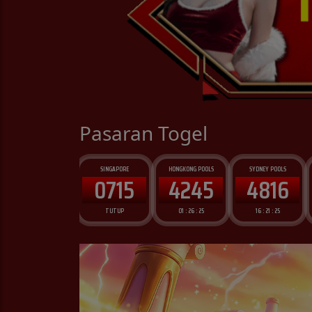
Pasaran Togel
SINGAPORE
HONGKONG POOLS
SYDNEY POOLS
SYDNEY LOTTO
0715
4245
4816
7097
TUTUP
01 : 26 : 22
16 : 21 : 22
16 : 26 : 22