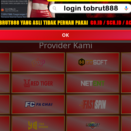
OK
Provider Kami