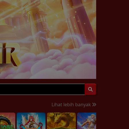
Lihat lebih banyak