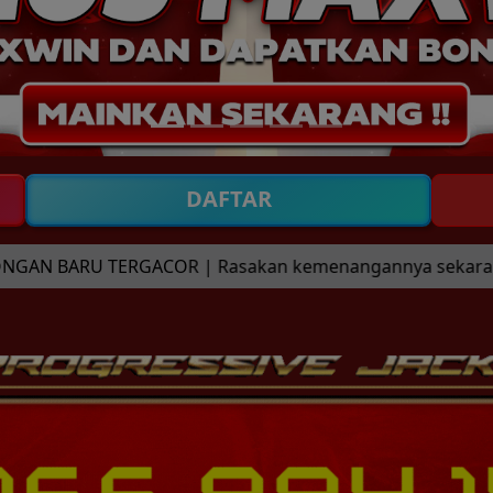
DAFTAR
n kemenangannya sekarang juga! Daftar dan buktikanlah 