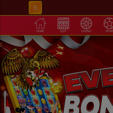
HOME
SLOT
CASINO
SPOR