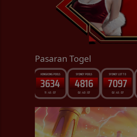
Pasaran Togel
SINGAPORE
HONGKONG POOLS
SYDNEY POOLS
SYDNEY LOTTO
0715
3634
4816
7097
TUTUP
11 : 45 : 04
02 : 40 : 04
02 : 45 : 04