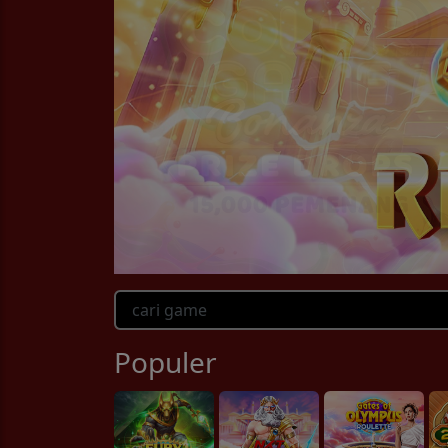
Populer