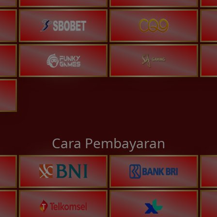
Cara Pembayaran