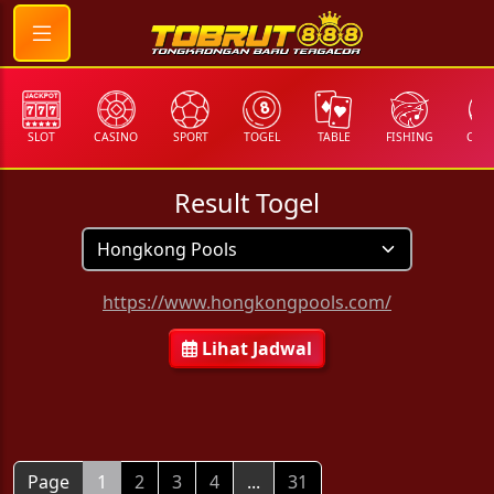
SLOT
CASINO
SPORT
TOGEL
TABLE
FISHING
COCK
Result Togel
https://www.hongkongpools.com/
Lihat Jadwal
Page
1
2
3
4
...
31