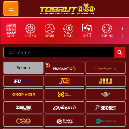
SLOT
CASINO
SPORT
TOGEL
TABLE
FISHING
COCK
Semua