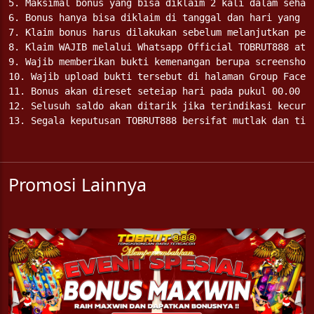
5. Maksimal bonus yang bisa diklaim 2 kali dalam sehari
6. Bonus hanya bisa diklaim di tanggal dan hari yang sa
7. Klaim bonus harus dilakukan sebelum melanjutkan per
8. Klaim WAJIB melalui Whatsapp Official TOBRUT888 atau
9. Wajib memberikan bukti kemenangan berupa screenshot 
10. Wajib upload bukti tersebut di halaman Group Faceb
11. Bonus akan direset seteiap hari pada pukul 00.00 W
12. Selusuh saldo akan ditarik jika terindikasi kecura
Promosi Lainnya