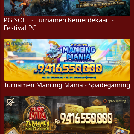
PG SOFT - Turnamen Kemerdekaan -
Festival PG
Turnamen Mancing Mania - Spadegaming