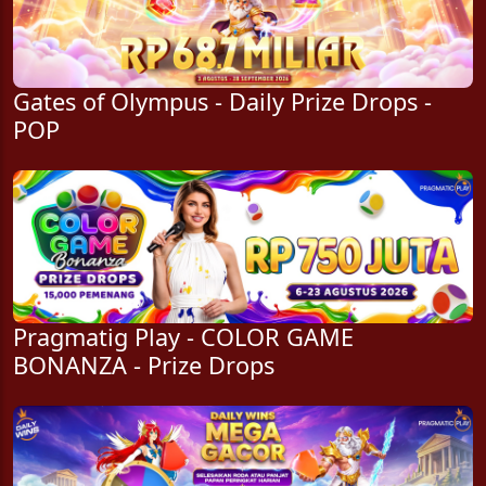
Gates of Olympus - Daily Prize Drops -
POP
Pragmatig Play - COLOR GAME
BONANZA - Prize Drops