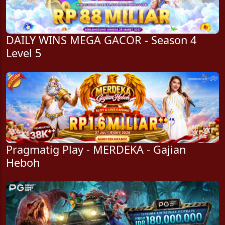
DAILY WINS MEGA GACOR - Season 4
Level 5
Pragmatig Play - MERDEKA - Gajian
Heboh