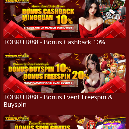
TOBRUT888 - Bonus Cashback 10%
TOBRUT888 - Bonus Event Freespin &
Buyspin