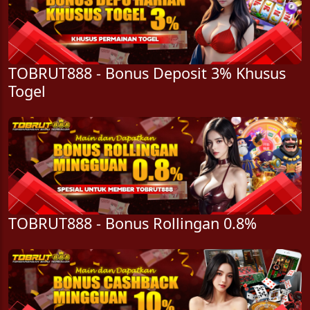
TOBRUT888 - Bonus Deposit 3% Khusus
Togel
TOBRUT888 - Bonus Rollingan 0.8%