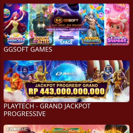
GGSOFT GAMES
PLAYTECH - GRAND JACKPOT
PROGRESSIVE