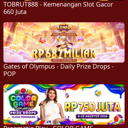
TOBRUT888 - Kemenangan Slot Gacor
660 Juta
Gates of Olympus - Daily Prize Drops -
POP