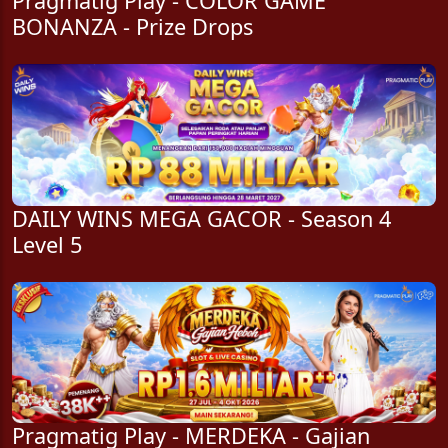
Pragmatig Play - COLOR GAME
BONANZA - Prize Drops
DAILY WINS MEGA GACOR - Season 4
Level 5
Pragmatig Play - MERDEKA - Gajian