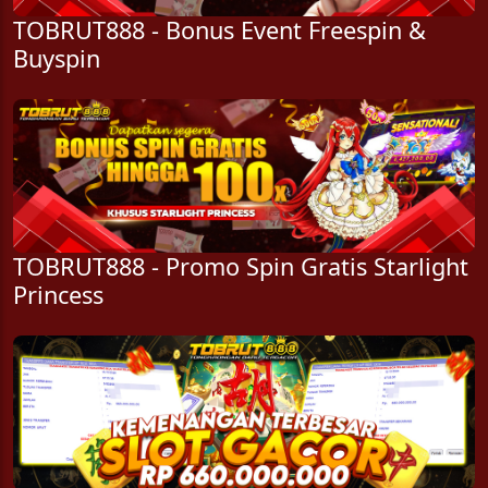
TOBRUT888 - Bonus Event Freespin &
Buyspin
TOBRUT888 - Promo Spin Gratis Starlight
Princess