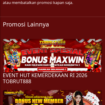
atau membatalkan promosi kapan saja.
Promosi Lainnya
EVENT HUT KEMERDEKAAN RI 2026
TOBRUT888