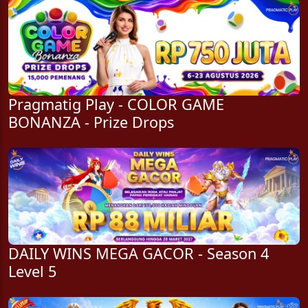
Pragmatig Play - COLOR GAME
BONANZA - Prize Drops
DAILY WINS MEGA GACOR - Season 4
Level 5