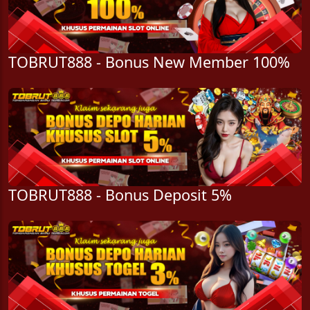
TOBRUT888 - Bonus New Member 100%
TOBRUT888 - Bonus Deposit 5%