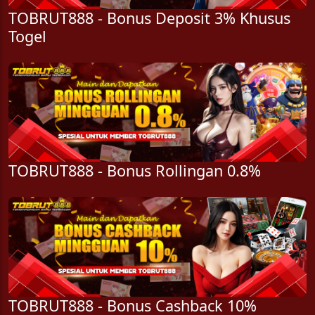
TOBRUT888 - Bonus Deposit 3% Khusus
Togel
TOBRUT888 - Bonus Rollingan 0.8%
TOBRUT888 - Bonus Cashback 10%