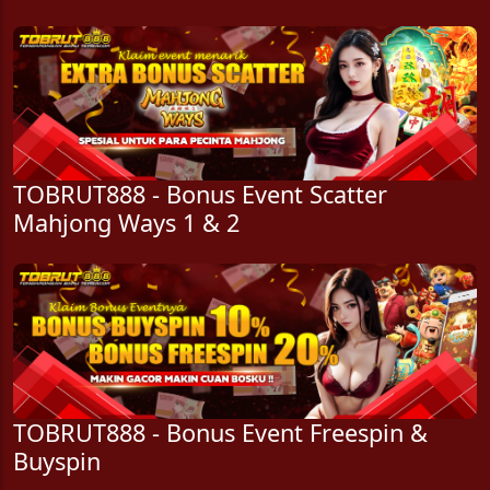
TOBRUT888 - Bonus Event Scatter
Mahjong Ways 1 & 2
TOBRUT888 - Bonus Event Freespin &
Buyspin